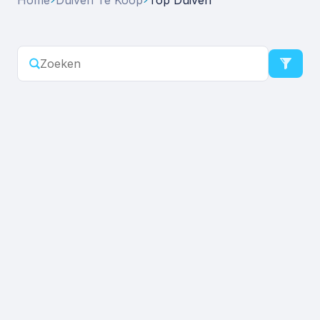
Home
Duiven Te Koop
Top Duiven