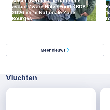
Belser (Berlaar): 1e nationale
asduif Zware Halve Fond KBDB
E
2026 en 1e Nationale Zone
1
Bourges
t
Meer nieuws
Vluchten