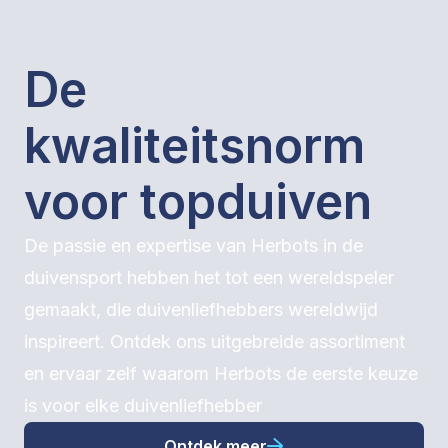
De
kwaliteitsnorm
voor topduiven
De passie en expertise van Herbots in de
duivensport hebben het tot een wereldspeler
gemaakt, die duivenliefhebbers wereldwijd
inspireert.
Ontdek ons uitgebreide assortiment
en ervaar zelf waarom Herbots de eerste keuze
is voor elke duivenliefhebber
Ontdek meer