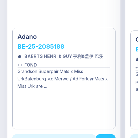
Adano
BE-25-2085188
BAERTS HENRI & GUY 亨利&盖伊·巴茨
FOND
Grandson Superpair Mats x Miss
G
UrkBatenburg-v.d.Merwe / Ad FortuynMats x
p
Miss Urk are ...
a