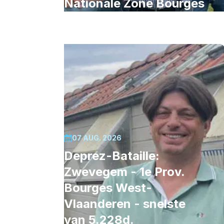
Nationale Zone Bourges
07 AUG. 2026
Deprez-Bataille:
Zwevegem - 1e Prov.
Bourges West-
Vlaanderen - snelste
van 5.228d.