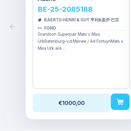
BE-25-2085188
BAERTS HENRI & GUY 亨利&盖伊·巴茨
FOND
Grandson Superpair Mats x Miss
UrkBatenburg-v.d.Merwe / Ad FortuynMats x
Miss Urk are ...
€1000,00