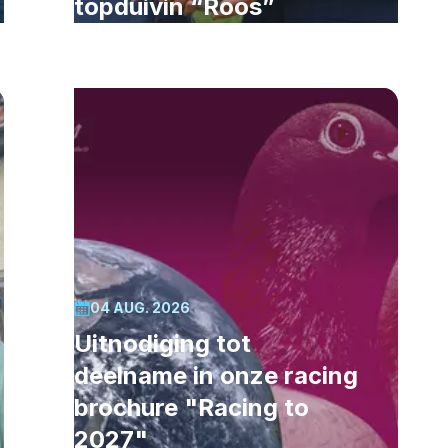
topduivin “Roos”
04 AUG. 2026
Uitnodiging tot
deelname in onze racing
brochure "Racing to
2027"