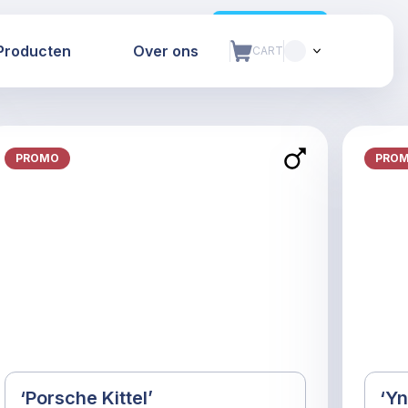
Bekijk alle
Producten
Over ons
CART
PROMO
PRO
‘Porsche Kittel’
‘Yn