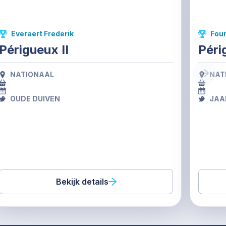
Everaert Frederik
Fou
Périgueux II
Péri
NATIONAAL
NAT
OUDE DUIVEN
JAA
Bekijk details