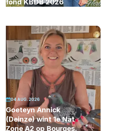
fond KBDB 2026
04 AUG. 2026
Goeteyn Annick
(Deinze) wint 1e Nat
Zone A2 op Bourges.