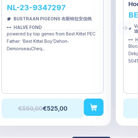
Ho
NL-23-9347297
BE
BUSTRAAN PIGEONS 布斯特拉安信鸽
V
HALVE FOND
迪
powered by top genes from Best Kittel PEC
H
Father: ‘Best Kittel Boy’Dehon-
Bloo
DemonseauCheq...
Dirk
5041
€550,00
€525,00