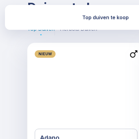
Duiven te koop
Top duiven te koop
Top Duiven
Herbots Duiven
NIEUW
Adano