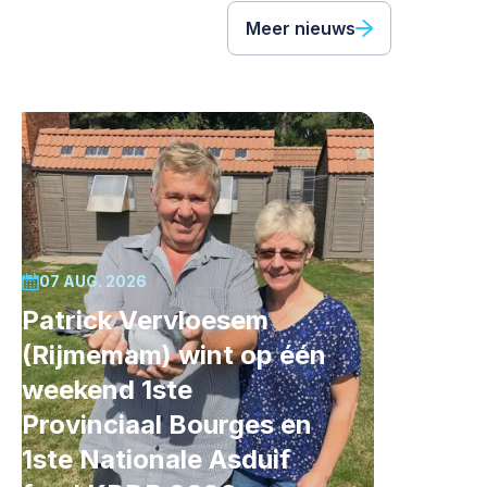
Meer nieuws
07 AUG. 2026
Patrick Vervloesem
(Rijmemam) wint op één
weekend 1ste
Provinciaal Bourges en
1ste Nationale Asduif