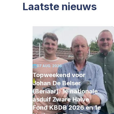
Laatste nieuws
07 AUG. 2026
Topweekend voor
Johan De Belser
(Berlaar): 1e nationale
asduif Zware Halve
Fond KBDB 2026 en 1e