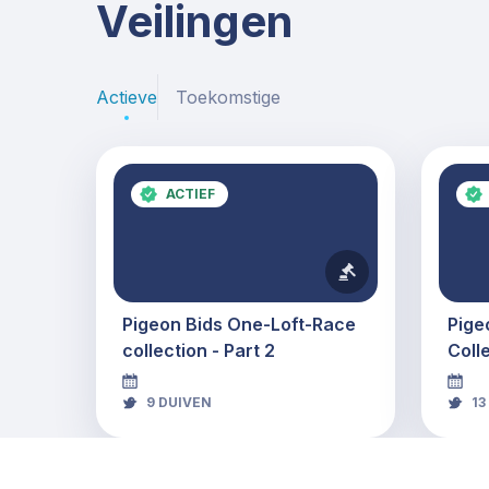
Veilingen
Actieve
Toekomstige
ACTIEF
Pigeon Bids One-Loft-Race
Pige
collection - Part 2
Coll
9
DUIVEN
13