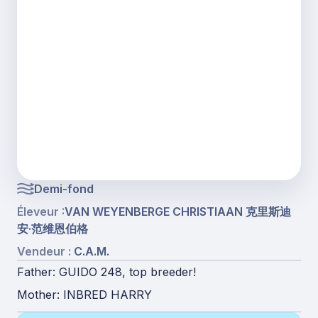
Demi-fond
Éleveur :
VAN WEYENBERGE CHRISTIAAN 克里斯迪
安·范维恩伯格
Vendeur :
C.A.M.
Father: GUIDO 248, top breeder!
Mother: INBRED HARRY